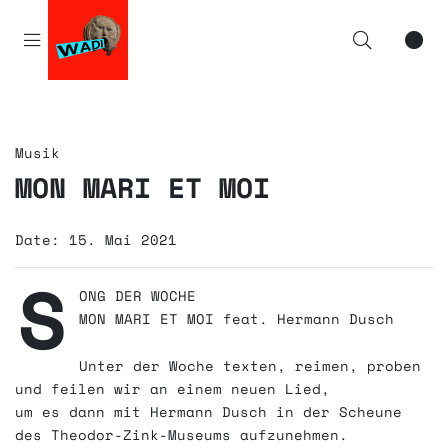
Startseite
KONTAKT/ANFAHRT
Musik
MON MARI ET MOI
DATENSCHUTZERKLÄRUNG
Date: 15. Mai 2021
IMPRESSUM
S
ONG DER WOCHE
WADI DANKT SEHR!
MON MARI ET MOI feat. Hermann Dusch
Unter der Woche texten, reimen, proben
zur
und feilen wir an einem neuen Lied,
Künstlerwerkgemeinschaft…
um es dann mit Hermann Dusch in der Scheune
des Theodor-Zink-Museums aufzunehmen.