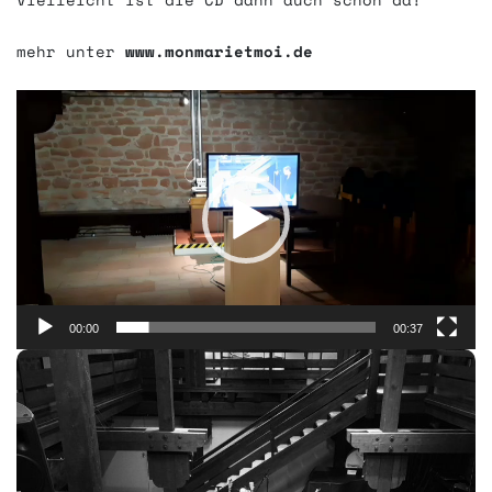
mehr unter
www.monmarietmoi.de
Video-
Player
00:00
00:37